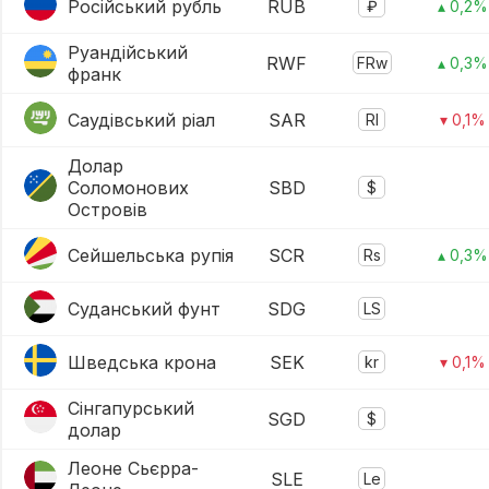
Російський рубль
RUB
₽
▴ 0,2%
Руандійський
RWF
FRw
▴ 0,3%
франк
Саудівський ріал
SAR
Rl
▾ 0,1%
Долар
Соломонових
SBD
$
Островів
Сейшельська рупія
SCR
Rs
▴ 0,3%
Суданський фунт
SDG
LS
Шведська крона
SEK
kr
▾ 0,1%
Сінгапурський
SGD
$
долар
Леоне Сьєрра-
SLE
Le