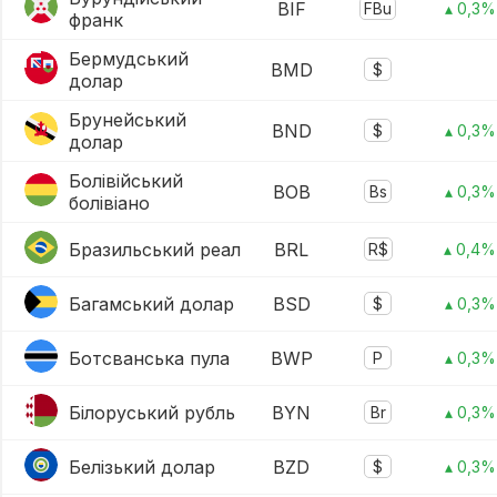
BIF
FBu
▴ 0,3%
франк
Бермудський
BMD
$
долар
Брунейський
BND
$
▴ 0,3%
долар
Болівійський
BOB
Bs
▴ 0,3%
болівіано
Бразильський реал
BRL
R$
▴ 0,4%
Багамський долар
BSD
$
▴ 0,3%
Ботсванська пула
BWP
P
▴ 0,3%
Білоруський рубль
BYN
Br
▴ 0,3%
Белізький долар
BZD
$
▴ 0,3%