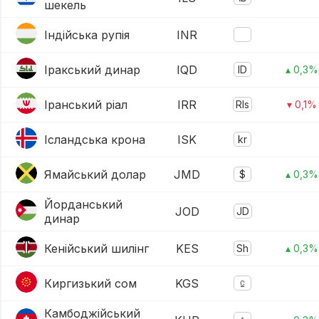
шекель
Індійська рупія
INR
Іракський динар
IQD
ID
▴ 0,3%
Іранський ріал
IRR
Rls
▾ 0,1%
Ісландська крона
ISK
kr
Ямайський долар
JMD
$
▴ 0,3%
Йорданський
JOD
JD
динар
Кенійський шилінг
KES
Sh
▴ 0,3%
Киргизький сом
KGS
⃀
Камбоджійський