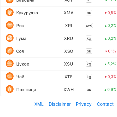
Бавовна
XCT
Кукурудза
XMA
bu
▾ 0,5%
Рис
XRI
cwt
▴ 0,2%
Гума
XRU
kg
▴ 0,2%
Соя
XSO
bu
▾ 0,1%
Цукор
XSU
kg
▴ 5,2%
Чай
XTE
kg
▾ 0,3%
Пшениця
XWH
bu
▴ 0,9%
XML
Disclaimer
Privacy
Contact