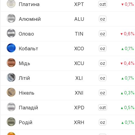
Платина
XPT
ozt
▾ 0,1%
Алюміній
ALU
oz
Олово
TIN
oz
▾ 0,6%
Кобальт
XCO
oz
▴ 0,1%
Мідь
XCU
oz
▾ 0,4%
Літій
XLI
oz
▴ 0,1%
Нікель
XNI
oz
▴ 0,3%
Паладій
XPD
ozt
▴ 0,5%
Родій
XRH
oz
▴ 0,1%