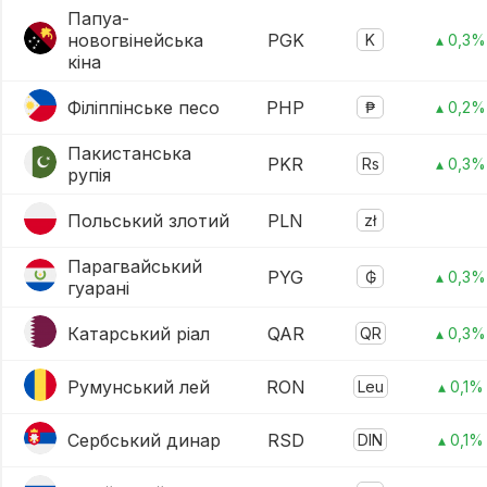
Папуа-
новогвінейська
PGK
K
▴ 0,3%
кіна
Філіппінське песо
PHP
₱
▴ 0,2%
Пакистанська
PKR
Rs
▴ 0,3%
рупія
Польський злотий
PLN
zł
Парагвайський
PYG
₲
▴ 0,3%
гуарані
Катарський ріал
QAR
QR
▴ 0,3%
Румунський лей
RON
Leu
▴ 0,1%
Сербський динар
RSD
DIN
▴ 0,1%