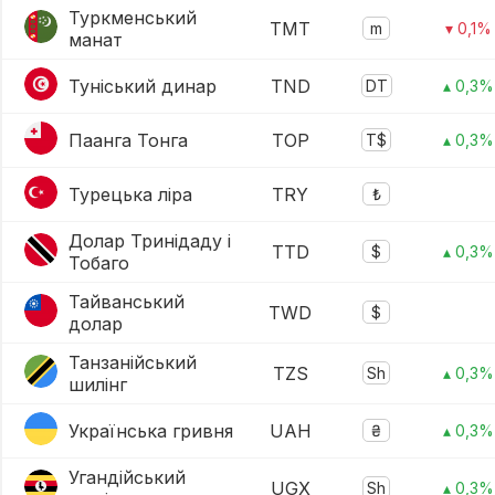
Туркменський
TMT
m
▾ 0,1%
манат
Туніський динар
TND
DT
▴ 0,3%
Паанга Тонга
TOP
T$
▴ 0,3%
Турецька ліра
TRY
₺
Долар Тринідаду і
TTD
$
▴ 0,3%
Тобаго
Тайванський
TWD
$
долар
Танзанійський
TZS
Sh
▴ 0,3%
шилінг
Українська гривня
UAH
₴
▴ 0,3%
Угандійський
UGX
Sh
▴ 0,3%