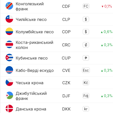
Конголезький
CDF
FC
▾ 0,1%
франк
Чилійське песо
CLP
$
Колумбійське песо
COP
$
▴ 0,6%
Коста-риканський
CRC
₡
▴ 0,3%
колон
Кубинське песо
CUP
₱
Кабо-Верді ескудо
CVE
Esc
▴ 0,3%
Чеська крона
CZK
Kč
Джибутійський
DJF
Fdj
▴ 0,3%
франк
Данська крона
DKK
kr