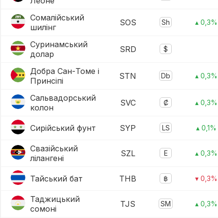
Леоне
Сомалійський
SOS
Sh
▴ 0,3%
шилінг
Суринамський
SRD
$
долар
Добра Сан-Томе і
STN
Db
▴ 0,3%
Принсіпі
Сальвадорський
SVC
₡
▴ 0,3%
колон
Сирійський фунт
SYP
LS
▴ 0,1%
Свазійський
SZL
E
▴ 0,3%
лілангені
Тайський бат
THB
฿
▾ 0,3%
Таджицький
TJS
SM
▴ 0,3%
сомоні