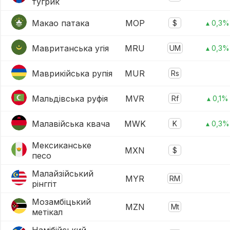
тугрик
Макао патака
MOP
$
▴ 0,3%
Мавританська угія
MRU
UM
▴ 0,3%
Маврикійська рупія
MUR
Rs
Мальдівська руфія
MVR
Rf
▴ 0,1%
Малавійська квача
MWK
K
▴ 0,3%
Мексиканське
MXN
$
песо
Малайзійський
MYR
RM
рінггіт
Мозамбіцький
MZN
Mt
метікал