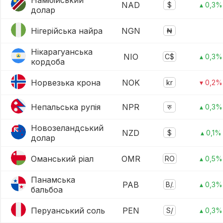
Намібійський
NAD
$
▴ 0,3%
долар
Нігерійська найра
NGN
₦
Нікарагуанська
NIO
C$
▴ 0,3%
кордоба
Норвезька крона
NOK
kr
▾ 0,2%
Непальська рупія
NPR
रु
▴ 0,3%
Новозеландський
NZD
$
▴ 0,1%
долар
Оманський ріал
OMR
RO
▴ 0,5%
Панамська
PAB
B/.
▴ 0,3%
бальбоа
Перуанський соль
PEN
S/
▴ 0,3%