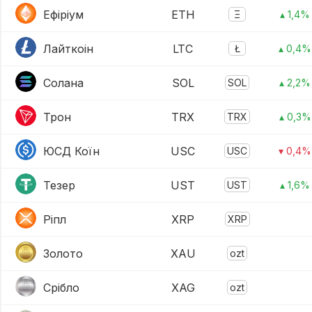
Ефіріум
ETH
Ξ
▴ 1,4%
Лайткоін
LTC
Ł
▴ 0,4%
Солана
SOL
SOL
▴ 2,2%
Трон
TRX
TRX
▴ 0,3%
ЮСД Коїн
USC
USC
▾ 0,4%
Тезер
UST
UST
▴ 1,6%
Ріпл
XRP
XRP
Золото
XAU
ozt
Срібло
XAG
ozt