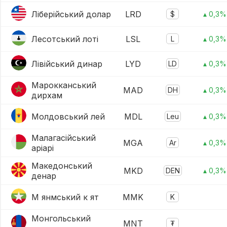
Ліберійський долар
LRD
$
▴ 0,3%
Лесотський лоті
LSL
L
▴ 0,3%
Лівійський динар
LYD
LD
▴ 0,3%
Марокканський
MAD
DH
▴ 0,3%
дирхам
Молдовський лей
MDL
Leu
▴ 0,3%
Малагасійський
MGA
Ar
▴ 0,3%
аріарі
Македонський
MKD
DEN
▴ 0,3%
денар
М янмський к ят
MMK
K
Монгольський
MNT
₮