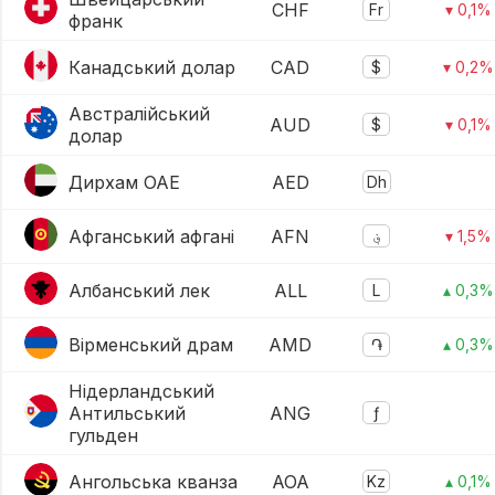
CHF
Fr
▾ 0,1%
франк
Канадський долар
CAD
$
▾ 0,2%
Австралійський
AUD
$
▾ 0,1%
долар
Дирхам ОАЕ
AED
Dh
Афганський афгані
AFN
؋
▾ 1,5%
Албанський лек
ALL
L
▴ 0,3%
Вірменський драм
AMD
֏
▴ 0,3%
Нідерландський
Антильський
ANG
ƒ
гульден
Ангольська кванза
AOA
Kz
▴ 0,1%