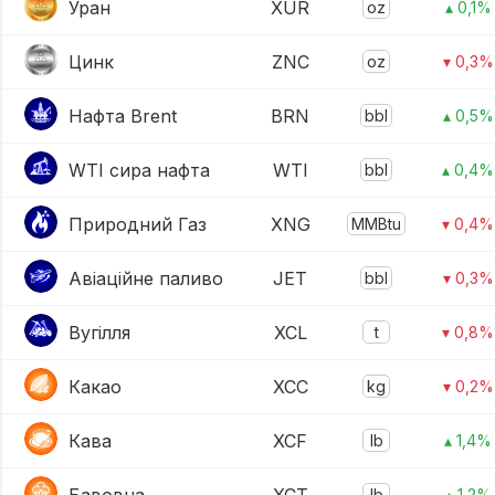
Уран
XUR
oz
▴ 0,1%
Цинк
ZNC
oz
▾ 0,3%
Нафта Brent
BRN
bbl
▴ 0,5%
WTI сира нафта
WTI
bbl
▴ 0,4%
Природний Газ
XNG
MMBtu
▾ 0,4%
Авіаційне паливо
JET
bbl
▾ 0,3%
Вугілля
XCL
t
▾ 0,8%
Какао
XCC
kg
▾ 0,2%
Кава
XCF
lb
▴ 1,4%
lb
▴ 1,2%