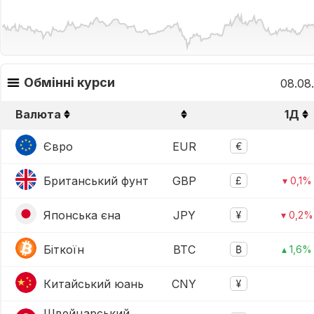
Обмінні курси
08.08
Валюта
1Д
Євро
EUR
€
Британський фунт
GBP
£
▾ 0,1%
Японська єна
JPY
¥
▾ 0,2%
Біткоїн
BTC
₿
▴ 1,6%
Китайський юань
CNY
¥
Швейцарський