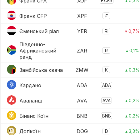
Франк CFA
XOF
F.CFA
▴ 0,3%
Франк CFP
XPF
₣
Єменський ріал
YER
Rl
▾ 0,7%
Південно-
Африканський
ZAR
R
▴ 0,1%
ранд
Замбійська квача
ZMW
K
▴ 0,3%
Кардано
ADA
ADA
Аваланш
AVA
AVA
▴ 0,2%
Бінанс Коїн
BNB
BNB
▴ 0,2%
Догікоїн
DOG
Ð
▴ 3,3%