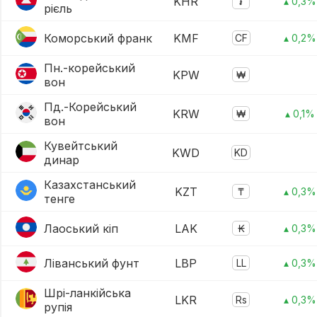
KHR
៛
▴ 0,3%
рієль
Коморський франк
KMF
CF
▴ 0,2%
Пн.-корейський
KPW
₩
вон
Пд.-Корейський
KRW
₩
▴ 0,1%
вон
Кувейтський
KWD
KD
динар
Казахстанський
KZT
₸
▴ 0,3%
тенге
Лаоський кіп
LAK
₭
▴ 0,3%
Ліванський фунт
LBP
LL
▴ 0,3%
Шрі-ланкійська
LKR
Rs
▴ 0,3%
рупія