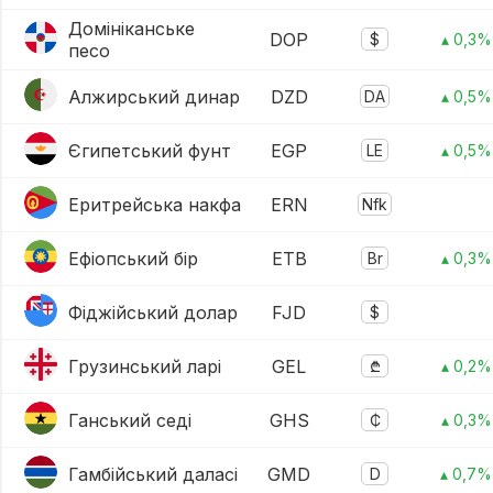
Домініканське
DOP
$
▴ 0,3%
песо
Алжирський динар
DZD
DA
▴ 0,5%
Єгипетський фунт
EGP
LE
▴ 0,5%
Еритрейська накфа
ERN
Nfk
Ефіопський бір
ETB
Br
▴ 0,3%
Фіджійський долар
FJD
$
Грузинський ларі
GEL
₾
▴ 0,2%
Ганський седі
GHS
₵
▴ 0,3%
Гамбійський даласі
GMD
D
▴ 0,7%