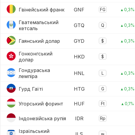
Гвінейський франк
GNF
FG
▴ 0,3%
Гватемальський
GTQ
Q
▴ 0,3%
кетсаль
Гаянський долар
GYD
$
▴ 0,3%
Гонконгський
HKD
$
долар
Гондураська
HNL
L
▴ 0,3%
лемпіра
Гурд Гаїті
HTG
G
▴ 0,3%
Угорський форинт
HUF
Ft
▴ 0,1%
Індонезійська рупія
IDR
Rp
Ізраїльський
ILS
₪