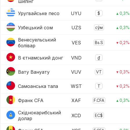
шилінг
Уругвайське песо
UYU
$
▴ 0,3%
Узбецький сом
UZS
сўм
▴ 0,3%
Венесуельський
VES
Bs.S
▾ 0,2%
болівар
В єтнамський донг
VND
₫
Вату Вануату
VUV
VT
▾ 0,3%
Самоанська тала
WST
T
▾ 0,2%
Франк CFA
XAF
F.CFA
▴ 0,3%
Східнокарибський
XCD
EC$
долар