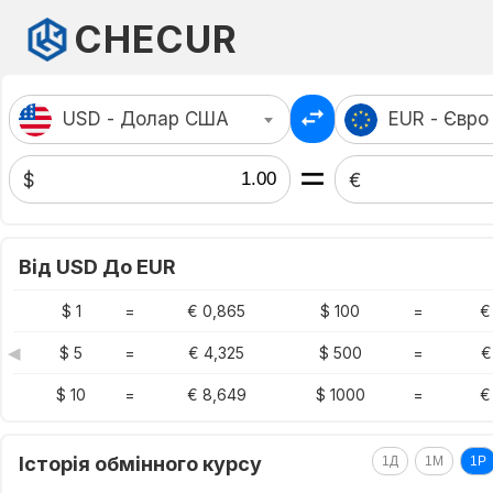
CHECUR
USD - Долар США
EUR - Євро
$
€
Від USD До EUR
$ 1
=
€ 0,865
$ 100
=
€
◀
$ 5
=
€ 4,325
$ 500
=
€
$ 10
=
€ 8,649
$ 1000
=
€
Історія обмінного курсу
1Д
1М
1Р