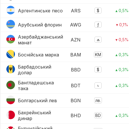
Аргентинське песо
ARS
$
▴ 0,5%
Арубський флорин
AWG
ƒ
▾ 0,1%
Азербайджанський
AZN
₼
▾ 0,5%
манат
Боснійська марка
BAM
KM
▴ 0,3%
Барбадоський
BBD
$
▴ 0,3%
долар
Бангладешська
BDT
৳
▴ 0,3%
така
Болгарський лев
BGN
лв.
Бахрейнський
BHD
BD
▴ 0,3%
динар
Бурундійський