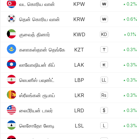
வட கொரிய வான்
KPW
₩
▴ 0.2%
தென் கொரிய வான்
KRW
₩
▴ 0.6%
குவைத் தினார்
KWD
KD
▴ 0.1%
கஸாகஸ்தான் தெங்கே
KZT
₸
▴ 0.3%
லாவோஷியன் கிப்
LAK
₭
▴ 0.3%
லெபனீஸ் பவுண்ட்
LBP
LL
▴ 0.3%
ஸ்ரீலங்கன் ரூபாய்
LKR
Rs
▴ 0.3%
லைபீரியன் டாலர்
LRD
$
▴ 0.3%
லெசோதோ லோடி
LSL
L
▴ 0.3%