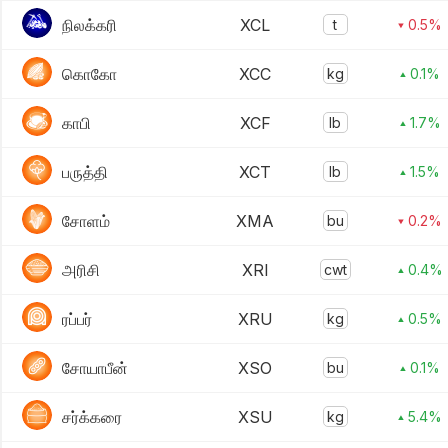
நிலக்கரி
XCL
t
▾ 0.5%
கொகோ
XCC
kg
▴ 0.1%
காபி
XCF
lb
▴ 1.7%
பருத்தி
XCT
lb
▴ 1.5%
சோளம்
XMA
bu
▾ 0.2%
அரிசி
XRI
cwt
▴ 0.4%
ரப்பர்
XRU
kg
▴ 0.5%
சோயாபீன்
XSO
bu
▴ 0.1%
சர்க்கரை
XSU
kg
▴ 5.4%