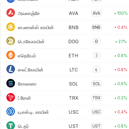
அவலாஞ்சே
AVA
AVA
▴ 100%
பைனான்ஸ் காயின்
BNB
BNB
▾ 0.4%
டொகேகாயின்
DOG
Ð
▴ 2.1%
எதெரியம்
ETH
Ξ
▴ 0.8%
லைட்கோயின்
LTC
Ł
▾ 0.8%
சோலானா
SOL
SOL
▴ 0.6%
ட்ரோன்
TRX
TRX
▴ 0.3%
யு.எஸ்.டி. காயின்
USC
USC
▾ 0.4%
டெதர்
UST
UST
▴ 0.8%