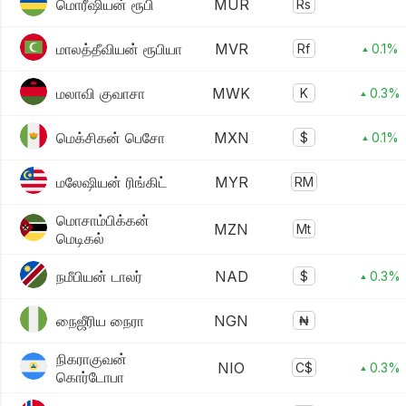
மொரீஷியன் ரூபி
MUR
Rs
மாலத்தீவியன் ரூபியா
MVR
Rf
▴ 0.1%
மலாவி குவாசா
MWK
K
▴ 0.3%
மெக்சிகன் பெசோ
MXN
$
▴ 0.1%
மலேஷியன் ரிங்கிட்
MYR
RM
மொசாம்பிக்கன்
MZN
Mt
மெடிகல்
நமீபியன் டாலர்
NAD
$
▴ 0.3%
நைஜீரிய நைரா
NGN
₦
நிகராகுவன்
NIO
C$
▴ 0.3%
கொர்டோபா