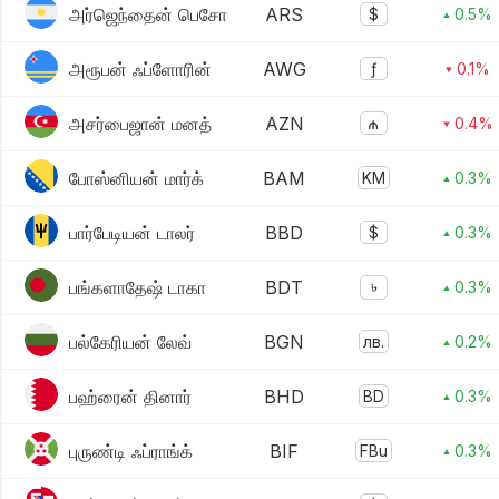
அர்ஜெந்தைன் பெசோ
ARS
$
▴ 0.5%
அரூபன் ஃப்ளோரின்
AWG
ƒ
▾ 0.1%
அசர்பைஜான் மனத்
AZN
₼
▾ 0.4%
போஸ்னியன் மார்க்
BAM
KM
▴ 0.3%
பார்பேடியன் டாலர்
BBD
$
▴ 0.3%
பங்களாதேஷ் டாகா
BDT
৳
▴ 0.3%
பல்கேரியன் லேவ்
BGN
лв.
▴ 0.2%
பஹ்ரைன் தினார்
BHD
BD
▴ 0.3%
புருண்டி ஃப்ராங்க்
BIF
FBu
▴ 0.3%