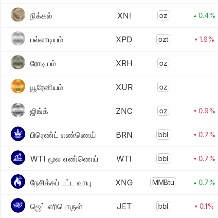
நிக்கல்
XNI
oz
▴ 0.4%
பல்லாடியம்
XPD
ozt
▾ 1.6%
ரோடியம்
XRH
oz
யூரேனியம்
XUR
oz
ஜிங்க்
ZNC
oz
▾ 0.9%
பிரெண்ட் எண்ணெய்
BRN
bbl
▾ 0.7%
WTI மூல எண்ணெய்
WTI
bbl
▾ 0.7%
நேசிக்கப் பட்ட வாயு
XNG
MMBtu
▴ 0.7%
ஜெட் எரிபொருள்
JET
bbl
▾ 0.1%