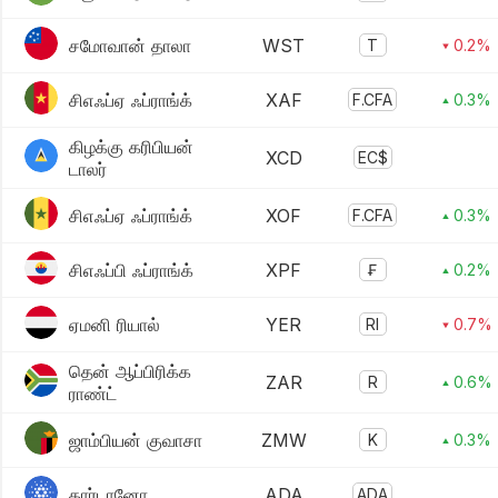
சமோவான் தாலா
WST
T
▾ 0.2%
சிஎஃப்ஏ ஃப்ராங்க்
XAF
F.CFA
▴ 0.3%
கிழக்கு கரிபியன்
XCD
EC$
டாலர்
சிஎஃப்ஏ ஃப்ராங்க்
XOF
F.CFA
▴ 0.3%
சிஎஃப்பி ஃப்ராங்க்
XPF
₣
▴ 0.2%
ஏமனி ரியால்
YER
Rl
▾ 0.7%
தென் ஆப்பிரிக்க
ZAR
R
▴ 0.6%
ராண்ட்
ஜாம்பியன் குவாசா
ZMW
K
▴ 0.3%
கார்டானோ
ADA
ADA