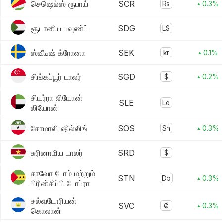
செஷெல்ஸ் ரூபாய்
SCR
Rs
▴ 0.3%
சூடானிய பவுண்ட்
SDG
LS
ஸ்வீடிஷ் க்ரோனா
SEK
kr
▴ 0.1%
சிங்கப்பூர் டாலர்
SGD
$
▴ 0.2%
சியர்ரா லியோன்
SLE
Le
லியோன்
சோமாலி ஷில்லிங்
SOS
Sh
▴ 0.3%
சுரினாமிய டாலர்
SRD
$
சாவோ டோம் மற்றும்
STN
Db
▴ 0.3%
பிரின்சிப்பி டோப்ரா
சல்வடோரியன்
SVC
₡
▴ 0.3%
கொலான்