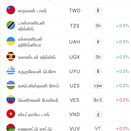
தைவான் டாலர்
TWD
$
டான்சானியன்
TZS
Sh
▴ 0.3%
ஷில்லிங்
உக்ரைனியன்
UAH
₴
▴ 0.3%
ஹிரிவ்னியா
உகாண்டன் ஷில்லிங்
UGX
Sh
▴ 0.3%
உருகுவேயன் பெசோ
UYU
$
▴ 0.3%
உசுபெகிஸ்தானி சோம்
UZS
сўм
▴ 0.3%
வெனிசுலன் போலிவர்
VES
Bs.S
▾ 0.2%
வியட்நாமிய டாங்
VND
₫
வனுவாட்டு வாட்டு
VUV
VT
▾ 0.3%