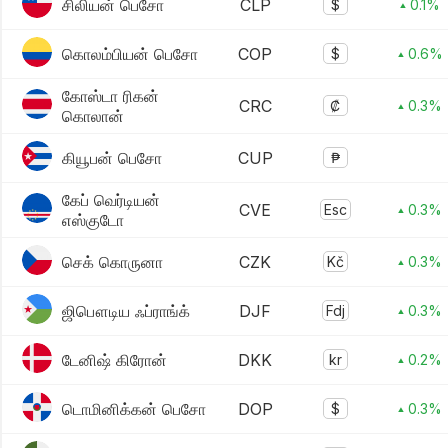
சிலியன் பெசோ
CLP
$
▴ 0.1%
கொலம்பியன் பெசோ
COP
$
▴ 0.6%
கோஸ்டா ரிகன்
CRC
₡
▴ 0.3%
கொலான்
கியூபன் பெசோ
CUP
₱
கேப் வெர்டியன்
CVE
Esc
▴ 0.3%
எஸ்குடோ
செக் கொருனா
CZK
Kč
▴ 0.3%
ஜிபௌடிய ஃப்ராங்க்
DJF
Fdj
▴ 0.3%
டேனிஷ் கிரோன்
DKK
kr
▴ 0.2%
டொமினிக்கன் பெசோ
DOP
$
▴ 0.3%