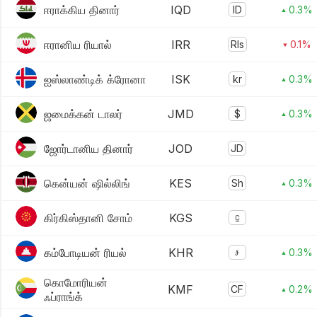
ஈராக்கிய தினார்
IQD
ID
▴ 0.3%
ஈரானிய ரியால்
IRR
Rls
▾ 0.1%
ஐஸ்லாண்டிக் க்ரோனா
ISK
kr
▴ 0.3%
ஜமைக்கன் டாலர்
JMD
$
▴ 0.3%
ஜோர்டானிய தினார்
JOD
JD
கென்யன் ஷில்லிங்
KES
Sh
▴ 0.3%
கிர்கிஸ்தானி சோம்
KGS
⃀
கம்போடியன் ரியல்
KHR
៛
▴ 0.3%
கொமோரியன்
KMF
CF
▴ 0.2%
ஃப்ராங்க்