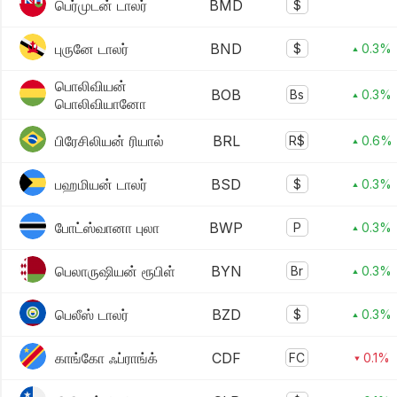
பெர்முடன் டாலர்
BMD
$
புருனே டாலர்
BND
$
▴ 0.3%
பொலிவியன்
BOB
Bs
▴ 0.3%
பொலிவியானோ
பிரேசிலியன் ரியால்
BRL
R$
▴ 0.6%
பஹமியன் டாலர்
BSD
$
▴ 0.3%
போட்ஸ்வானா புலா
BWP
P
▴ 0.3%
பெலாருஷியன் ரூபிள்
BYN
Br
▴ 0.3%
பெலீஸ் டாலர்
BZD
$
▴ 0.3%
காங்கோ ஃப்ராங்க்
CDF
FC
▾ 0.1%