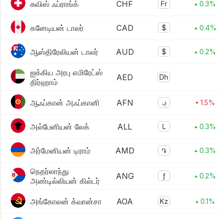
சுவிஸ் ஃப்ராங்க்
CHF
Fr
▴ 0.3%
கனேடியன் டாலர்
CAD
$
▴ 0.4%
ஆஸ்திரேலியன் டாலர்
AUD
$
▴ 0.2%
ஐக்கிய அரபு எமிரேட்ஸ்
AED
Dh
திர்ஹாம்
ஆஃப்கான் அஃப்கானி
AFN
؋
▾ 1.5%
அல்பேனியன் லேக்
ALL
L
▴ 0.3%
அர்மேனியன் டிராம்
AMD
֏
▴ 0.3%
நெதர்லாந்து
ANG
ƒ
▴ 0.2%
அண்டில்லியன் கில்டர்
அங்கோலன் க்வான்சா
AOA
Kz
▴ 0.1%