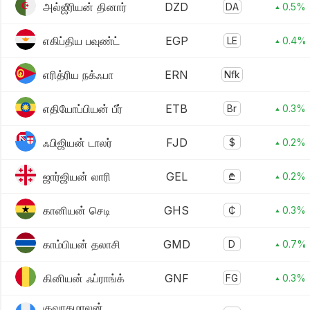
அல்ஜீரியன் தினார்
DZD
DA
▴ 0.5%
எகிப்திய பவுண்ட்
EGP
LE
▴ 0.4%
எரித்ரிய நக்ஃபா
ERN
Nfk
எதியோப்பியன் பீர்
ETB
Br
▴ 0.3%
ஃபிஜியன் டாலர்
FJD
$
▴ 0.2%
ஜார்ஜியன் லாரி
GEL
₾
▴ 0.2%
கானியன் செடி
GHS
₵
▴ 0.3%
காம்பியன் தலாசி
GMD
D
▴ 0.7%
கினியன் ஃப்ராங்க்
GNF
FG
▴ 0.3%
குவாதமாலன்