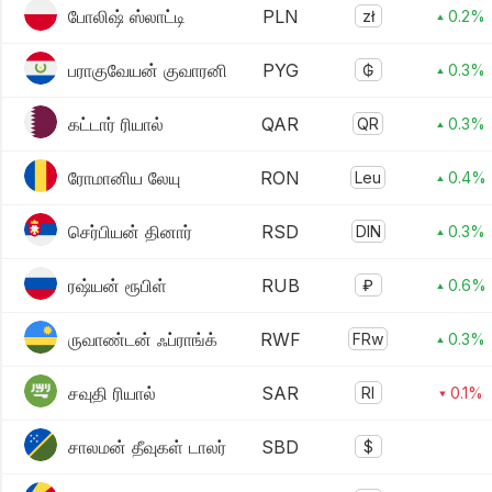
போலிஷ் ஸ்லாட்டி
PLN
zł
▴ 0.2%
பராகுவேயன் குவாரனி
PYG
₲
▴ 0.3%
கட்டார் ரியால்
QAR
QR
▴ 0.3%
ரோமானிய லேயு
RON
Leu
▴ 0.4%
செர்பியன் தினார்
RSD
DIN
▴ 0.3%
ரஷ்யன் ரூபிள்
RUB
₽
▴ 0.6%
ருவாண்டன் ஃப்ராங்க்
RWF
FRw
▴ 0.3%
சவுதி ரியால்
SAR
Rl
▾ 0.1%
சாலமன் தீவுகள் டாலர்
SBD
$