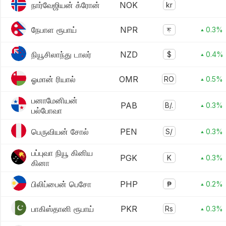
நார்வேஜியன் க்ரோன்
NOK
kr
நேபாள ரூபாய்
NPR
रु
▴ 0.3%
நியூசிலாந்து டாலர்
NZD
$
▴ 0.4%
ஓமான் ரியால்
OMR
RO
▴ 0.5%
பனாமேனியன்
PAB
B/.
▴ 0.3%
பல்போவா
பெருவியன் சோல்
PEN
S/
▴ 0.3%
பப்புவா நியூ கினிய
PGK
K
▴ 0.3%
கினா
பிலிப்பைன் பெசோ
PHP
₱
▴ 0.2%
பாகிஸ்தானி ரூபாய்
PKR
Rs
▴ 0.3%