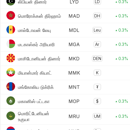
லிபியன் தினார்
LYD
LD
▴ 0.3%
மொரோக்கன் திர்ஹாம்
MAD
DH
▴ 0.3%
மால்டோவன் லேயு
MDL
Leu
▴ 0.3%
மடகாஸ்கர் அரியாரி
MGA
Ar
▴ 0.3%
மாசிடோனியன் தினார்
MKD
DEN
▴ 0.3%
மியான்மார் கியாட்
MMK
K
மங்கோலிய டுக்ரிக்
MNT
₮
மகானிஸ் பட்டகா
MOP
$
▴ 0.3%
மொரிட்டேனியன்
MRU
UM
▴ 0.3%
உகுயா