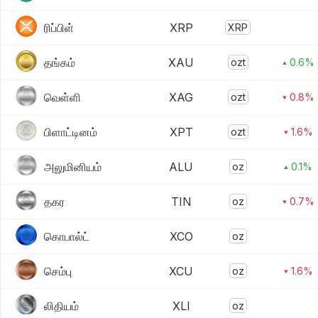
ரிப்பிள்
XRP
XRP
தங்கம்
XAU
ozt
▴ 0.6%
வெள்ளி
XAG
ozt
▾ 0.8%
பிளாட்டினம்
XPT
ozt
▾ 1.6%
அலுமினியம்
ALU
oz
▴ 0.1%
தகர
TIN
oz
▾ 0.7%
கொபால்ட்
XCO
oz
செம்பு
XCU
oz
▾ 1.6%
லிதியம்
XLI
oz