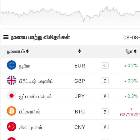
நாணய மாற்று விகிதங்கள்
08-08-
நாணயம்
1நா
யூரோ
EUR
€
▴ 0.2%
பிரிட்டிஷ் பவுண்ட்
GBP
£
▴ 0.3%
ஜப்பானிய யென்
JPY
¥
▴ 0.3%
▾
பிட்காயின்
BTC
₿
6272922
சீன யுவான்
CNY
¥