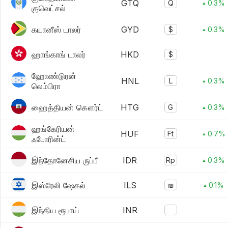
GTQ
Q
▴ 0.3%
குவெட்சல்
கயானீஸ் டாலர்
GYD
$
▴ 0.3%
ஹாங்காங் டாலர்
HKD
$
ஹோண்டுரன்
HNL
L
▴ 0.3%
லெம்பிரா
ஹைத்தியன் கௌர்ட்
HTG
G
▴ 0.3%
ஹங்கேரியன்
HUF
Ft
▴ 0.7%
ஃபோரின்ட்
இந்தோனேசிய ருப்பீ
IDR
Rp
▴ 0.3%
இஸ்ரேலி ஷேகல்
ILS
₪
▴ 0.1%
இந்திய ரூபாய்
INR