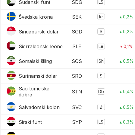
Sudanski funt
SDG
LS
Švedska krona
SEK
kr
▴ 0,2%
Singapurski dolar
SGD
$
▴ 0,2%
Sierraleonski leone
SLE
Le
▾ 0,1%
Somalski šiling
SOS
Sh
▴ 0,5%
Surinamski dolar
SRD
$
Sao tomejska
STN
Db
▴ 0,4%
dobra
Salvadorski kolon
SVC
₡
▴ 0,5%
Sirski funt
SYP
LS
▴ 0,3%