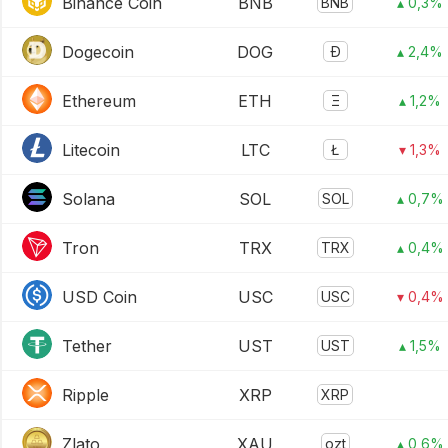
Binance Coin
BNB
BNB
▴ 0,3%
Dogecoin
DOG
Ð
▴ 2,4%
Ethereum
ETH
Ξ
▴ 1,2%
Litecoin
LTC
Ł
▾ 1,3%
Solana
SOL
SOL
▴ 0,7%
Tron
TRX
TRX
▴ 0,4%
USD Coin
USC
USC
▾ 0,4%
Tether
UST
UST
▴ 1,5%
Ripple
XRP
XRP
Zlato
XAU
ozt
▴ 0,6%