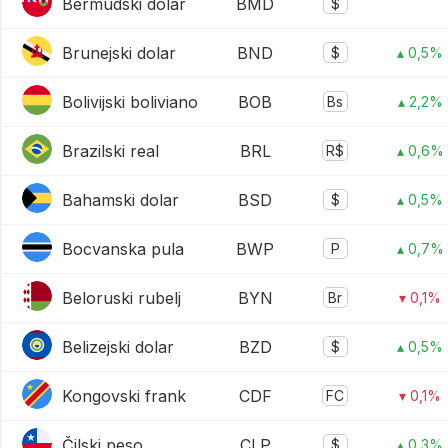
Bermudski dolar
BMD
$
Brunejski dolar
BND
$
▴ 0,5%
Bolivijski boliviano
BOB
Bs
▴ 2,2%
Brazilski real
BRL
R$
▴ 0,6%
Bahamski dolar
BSD
$
▴ 0,5%
Bocvanska pula
BWP
P
▴ 0,7%
Beloruski rubelj
BYN
Br
▾ 0,1%
Belizejski dolar
BZD
$
▴ 0,5%
Kongovski frank
CDF
FC
▾ 0,1%
Čilski peso
CLP
$
▴ 0,3%