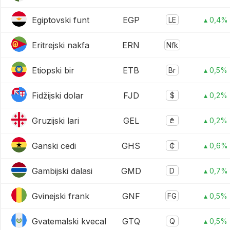
Egiptovski funt
EGP
LE
▴ 0,4%
Eritrejski nakfa
ERN
Nfk
Etiopski bir
ETB
Br
▴ 0,5%
Fidžijski dolar
FJD
$
▴ 0,2%
Gruzijski lari
GEL
₾
▴ 0,2%
Ganski cedi
GHS
₵
▴ 0,6%
Gambijski dalasi
GMD
D
▴ 0,7%
Gvinejski frank
GNF
FG
▴ 0,5%
Gvatemalski kvecal
GTQ
Q
▴ 0,5%