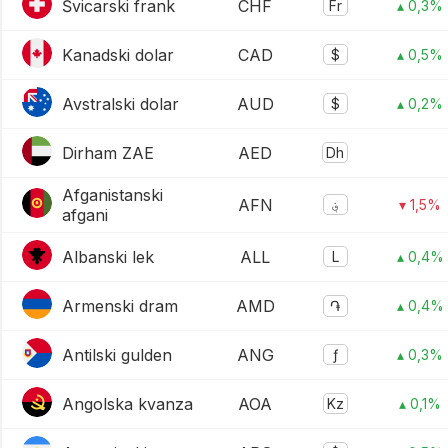
Švicarski frank
CHF
Fr
▴ 0,3%
Kanadski dolar
CAD
$
▴ 0,5%
Avstralski dolar
AUD
$
▴ 0,2%
Dirham ZAE
AED
Dh
Afganistanski
AFN
؋
▾ 1,5%
afgani
Albanski lek
ALL
L
▴ 0,4%
Armenski dram
AMD
֏
▴ 0,4%
Antilski gulden
ANG
ƒ
▴ 0,3%
Angolska kvanza
AOA
Kz
▴ 0,1%