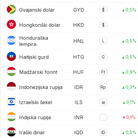
Gvajanski dolar
GYD
$
▴ 0,5%
Hongkonški dolar
HKD
$
Honduraška
HNL
L
▴ 0,5%
lempira
Haitijski gurd
HTG
G
▴ 0,5%
Madžarski forint
HUF
Ft
▴ 0,9%
Indonezijska rupija
IDR
Rp
▴ 0,3%
Izraelski šekel
ILS
₪
▴ 0,1%
Indijska rupija
INR
▾ 0,1%
Iraški dinar
IQD
ID
▴ 0,5%