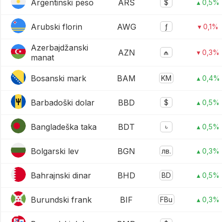
Argentinski peso
ARS
$
▴ 0,5%
Arubski florin
AWG
ƒ
▾ 0,1%
Azerbajdžanski
AZN
₼
▾ 0,3%
manat
Bosanski mark
BAM
KM
▴ 0,4%
Barbadoški dolar
BBD
$
▴ 0,5%
Bangladeška taka
BDT
৳
▴ 0,5%
Bolgarski lev
BGN
лв.
▴ 0,3%
Bahrajnski dinar
BHD
BD
▴ 0,5%
Burundski frank
BIF
FBu
▴ 0,3%