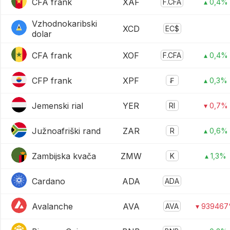
CFA frank
XAF
F.CFA
▴ 0,4%
Vzhodnokaribski
XCD
EC$
dolar
CFA frank
XOF
F.CFA
▴ 0,4%
CFP frank
XPF
₣
▴ 0,3%
Jemenski rial
YER
Rl
▾ 0,7%
Južnoafriški rand
ZAR
R
▴ 0,6%
Zambijska kvača
ZMW
K
▴ 1,3%
Cardano
ADA
ADA
Avalanche
AVA
AVA
▾ 93946