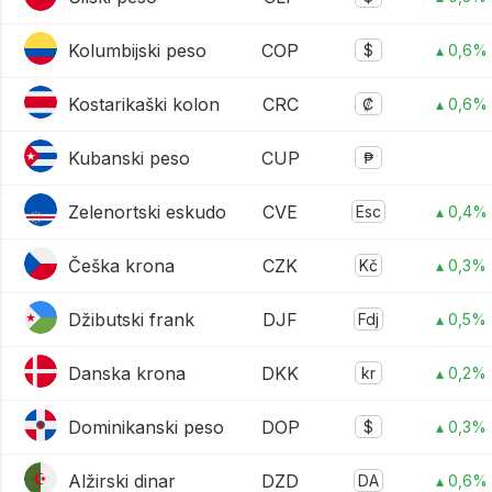
Kolumbijski peso
COP
$
▴ 0,6%
Kostarikaški kolon
CRC
₡
▴ 0,6%
Kubanski peso
CUP
₱
Zelenortski eskudo
CVE
Esc
▴ 0,4%
Češka krona
CZK
Kč
▴ 0,3%
Džibutski frank
DJF
Fdj
▴ 0,5%
Danska krona
DKK
kr
▴ 0,2%
Dominikanski peso
DOP
$
▴ 0,3%
Alžirski dinar
DZD
DA
▴ 0,6%