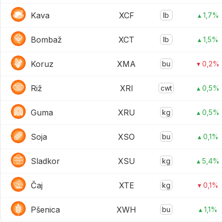
Kava
XCF
lb
▴ 1,7%
Bombaž
XCT
lb
▴ 1,5%
Koruz
XMA
bu
▾ 0,2%
Riž
XRI
cwt
▴ 0,5%
Guma
XRU
kg
▴ 0,5%
Soja
XSO
bu
▴ 0,1%
Sladkor
XSU
kg
▴ 5,4%
Čaj
XTE
kg
▾ 0,1%
Pšenica
XWH
bu
▴ 1,1%