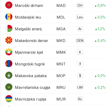
Maroški dirham
MAD
DH
▴ 0,6%
Moldavijski leu
MDL
Leu
▴ 0,5%
Malgaški ariarij
MGA
Ar
▴ 1,2%
Makedonski denar
MKD
DEN
▴ 0,4%
Mjanmarski kjat
MMK
K
Mongolski tugrik
MNT
₮
Makavska pataka
MOP
$
▴ 0,5%
Mavretanska ougija
MRU
UM
▴ 0,2%
Mavricijska rupija
MUR
Rs