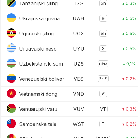
Tanzanijski šiling
TZS
Sh
▴ 0,3%
Ukrajinska grivna
UAH
₴
▴ 0,5%
Ugandski šiling
UGX
Sh
▴ 0,5%
Urugvajski peso
UYU
$
▴ 0,5%
Uzbekistanski som
UZS
сўм
▴ 0,1%
Venezuelski bolivar
VES
Bs.S
▾ 0,2%
Vietnamski dong
VND
₫
Vanuatujski vatu
VUV
VT
▾ 0,3%
Samoanska tala
WST
T
▾ 0,2%