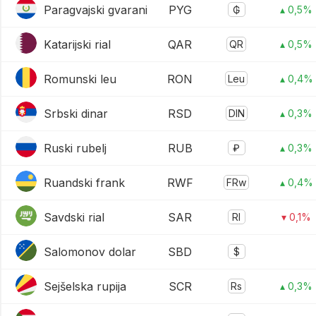
Paragvajski gvarani
PYG
₲
▴ 0,5%
Katarijski rial
QAR
QR
▴ 0,5%
Romunski leu
RON
Leu
▴ 0,4%
Srbski dinar
RSD
DIN
▴ 0,3%
Ruski rubelj
RUB
₽
▴ 0,3%
Ruandski frank
RWF
FRw
▴ 0,4%
Savdski rial
SAR
Rl
▾ 0,1%
Salomonov dolar
SBD
$
Sejšelska rupija
SCR
Rs
▴ 0,3%