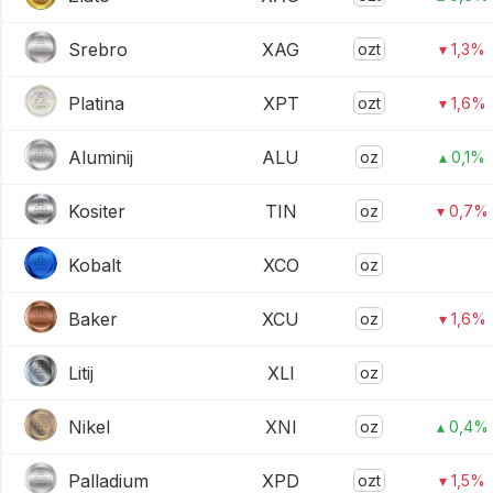
Srebro
XAG
ozt
▾ 1,3%
Platina
XPT
ozt
▾ 1,6%
Aluminij
ALU
oz
▴ 0,1%
Kositer
TIN
oz
▾ 0,7%
Kobalt
XCO
oz
Baker
XCU
oz
▾ 1,6%
Litij
XLI
oz
Nikel
XNI
oz
▴ 0,4%
Palladium
XPD
ozt
▾ 1,5%