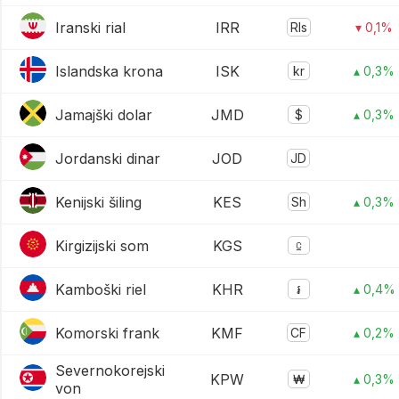
Iranski rial
IRR
Rls
▾ 0,1%
Islandska krona
ISK
kr
▴ 0,3%
Jamajški dolar
JMD
$
▴ 0,3%
Jordanski dinar
JOD
JD
Kenijski šiling
KES
Sh
▴ 0,3%
Kirgizijski som
KGS
⃀
Kamboški riel
KHR
៛
▴ 0,4%
Komorski frank
KMF
CF
▴ 0,2%
Severnokorejski
KPW
₩
▴ 0,3%
von