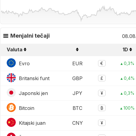
Menjalni tečaji
08.08
Valuta
1D
Evro
EUR
€
▴ 0,3%
Britanski funt
GBP
£
▴ 0,4%
Japonski jen
JPY
¥
▴ 0,3%
Bitcoin
BTC
₿
▴ 100%
Kitajski juan
CNY
¥