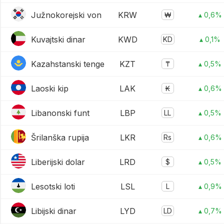
Južnokorejski von
KRW
₩
▴ 0,6%
Kuvajtski dinar
KWD
KD
▴ 0,1%
Kazahstanski tenge
KZT
₸
▴ 0,5%
Laoski kip
LAK
₭
▴ 0,6%
Libanonski funt
LBP
LL
▴ 0,5%
Šrilanška rupija
LKR
Rs
▴ 0,6%
Liberijski dolar
LRD
$
▴ 0,5%
Lesotski loti
LSL
L
▴ 0,9%
Libijski dinar
LYD
LD
▴ 0,7%