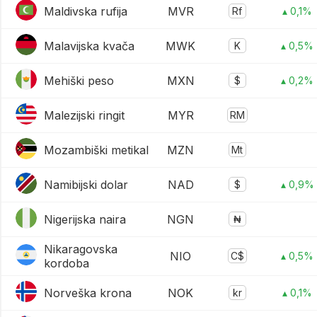
Maldivska rufija
MVR
Rf
▴ 0,1%
Malavijska kvača
MWK
K
▴ 0,5%
Mehiški peso
MXN
$
▴ 0,2%
Malezijski ringit
MYR
RM
Mozambiški metikal
MZN
Mt
Namibijski dolar
NAD
$
▴ 0,9%
Nigerijska naira
NGN
₦
Nikaragovska
NIO
C$
▴ 0,5%
kordoba
Norveška krona
NOK
kr
▴ 0,1%