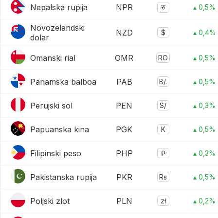
Nepalska rupija
NPR
रु
▴ 0,5%
Novozelandski
NZD
$
▴ 0,4%
dolar
Omanski rial
OMR
RO
▴ 0,5%
Panamska balboa
PAB
B/.
▴ 0,5%
Perujski sol
PEN
S/
▴ 0,3%
Papuanska kina
PGK
K
▴ 0,5%
Filipinski peso
PHP
₱
▴ 0,3%
Pakistanska rupija
PKR
Rs
▴ 0,5%
Poljski zlot
PLN
zł
▴ 0,2%