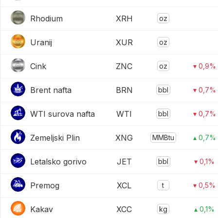
Rhodium
XRH
oz
Uranij
XUR
oz
Cink
ZNC
oz
▾ 0,9%
Brent nafta
BRN
bbl
▾ 0,7%
WTI surova nafta
WTI
bbl
▾ 0,7%
Zemeljski Plin
XNG
MMBtu
▴ 0,7%
Letalsko gorivo
JET
bbl
▾ 0,1%
Premog
XCL
t
▾ 0,5%
Kakav
XCC
kg
▴ 0,1%