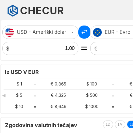
CHECUR
USD - Ameriški dolar
EUR - Evro
$
€
Iz USD V EUR
$ 1
=
€ 0,865
$ 100
=
€
◀
$ 5
=
€ 4,325
$ 500
=
€
$ 10
=
€ 8,649
$ 1000
=
€
Zgodovina valutnih tečajev
1D
1M
1