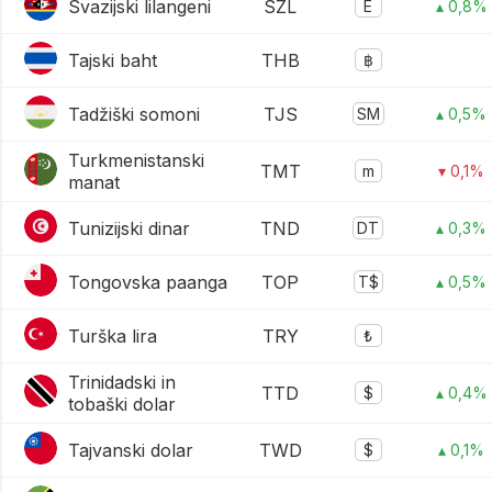
Svazijski lilangeni
SZL
E
▴ 0,8%
Tajski baht
THB
฿
Tadžiški somoni
TJS
SM
▴ 0,5%
Turkmenistanski
TMT
m
▾ 0,1%
manat
Tunizijski dinar
TND
DT
▴ 0,3%
Tongovska paanga
TOP
T$
▴ 0,5%
Turška lira
TRY
₺
Trinidadski in
TTD
$
▴ 0,4%
tobaški dolar
Tajvanski dolar
TWD
$
▴ 0,1%